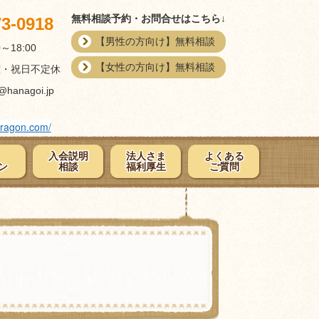
無料相談予約・お問合せはこちら↓
73-0918
【男性の方向け】無料相談
0～18:00
【女性の方向け】無料相談
曜・祝日不定休
@hanagoi.jp
uragon.com/
入会説明
法人さま
よくある
ン
相談
福利厚生
ご質問