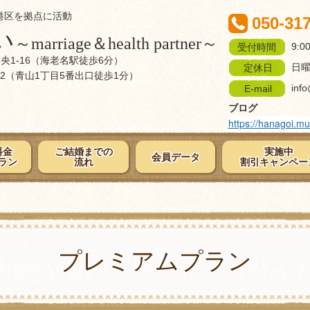
港区を拠点に活動
050-31
い
～marriage＆health partner～
9:0
受付時間
中央1-16（海老名駅徒歩6分）
日
定休日
2-2（青山1丁目5番出口徒歩1分）
info
E-mail
ブログ
https://hanagoi.m
料金
ご結婚までの
実施中
会員データ
ラン
流れ
割引キャンペー
プレミアムプラン